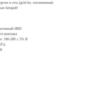
ргии в сеть (grid-tie, отключаемая).
ных батарей!
активный ИБП
го монтажа
е: 180-280 ± 5% В
 5Гц
КБ