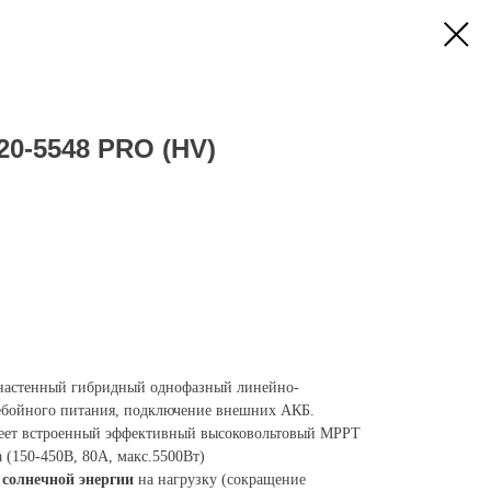
20-5548 PRO (HV)
 настенный гибридный однофазный линейно-
ебойного питания, подключение внешних АКБ.
меет встроенный эффективный высоковольтовый MPPT
а (150-450В, 80А, макс.5500Вт)
солнечной энергии
на нагрузку (сокращение