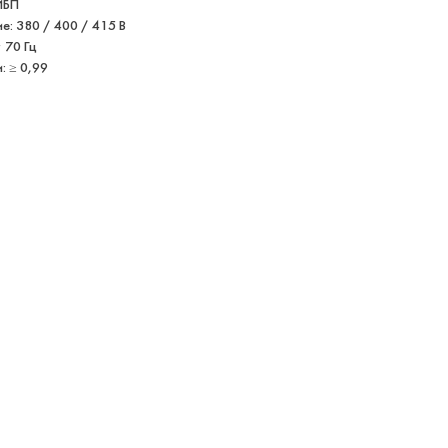
ИБП
: 380 / 400 / 415 В
 70 Гц
 ≥ 0,99