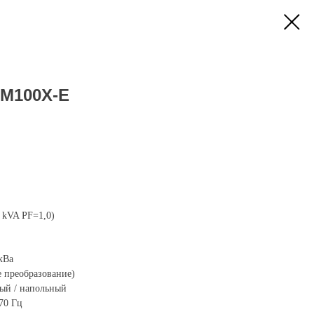
PM100X-E
 kVA PF=1,0)
кВа
е преобразование)
ый / напольный
70 Гц