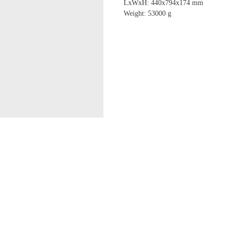
LxWxH: 440x794x174 mm
Weight: 53000 g