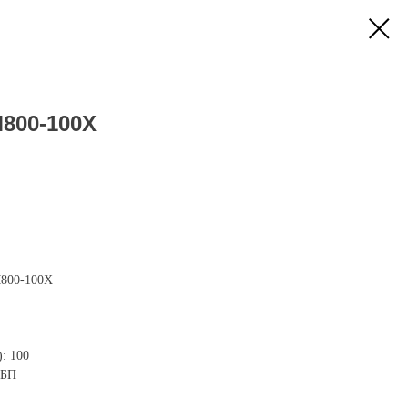
M800-100X
M800-100X
: 100
ИБП