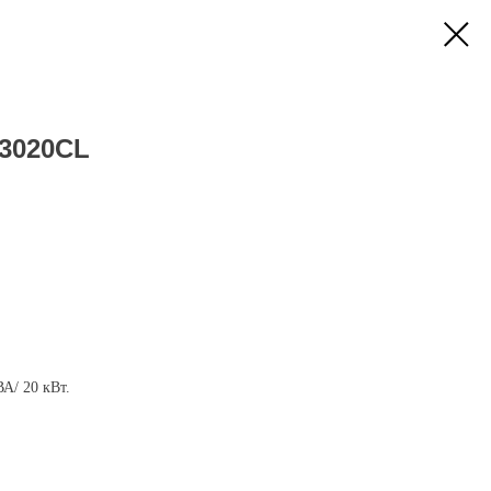
33020CL
А/ 20 кВт.