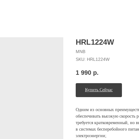
HRL1224W
MNB
SKU:
HRL1224W
1 990
р.
Купить Сейчас
Одним из основных преимуществ
обеспечивать высокую скорость р
требуется кратковременный, но 
в системах бесперебойного пита
электроэнергии;