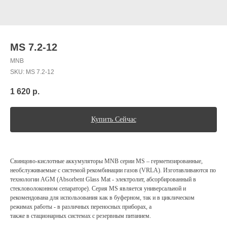
MS 7.2-12
MNB
SKU:
MS 7.2-12
1 620
р.
Купить Сейчас
Свинцово-кислотные аккумуляторы МNВ серии МЅ – герметизированные,
необслуживаемые с системой рекомбинации газов (VRLA). Изготавливаются по
технологии AGM (Absorbent Glass Mat - электролит, абсорбированный в
стекловолоконном сепараторе). Серия МЅ является универсальной и
рекомендована для использования как в буферном, так и в циклическом
режимах работы - в различных переносных приборах, а
также в стационарных системах с резервным питанием.