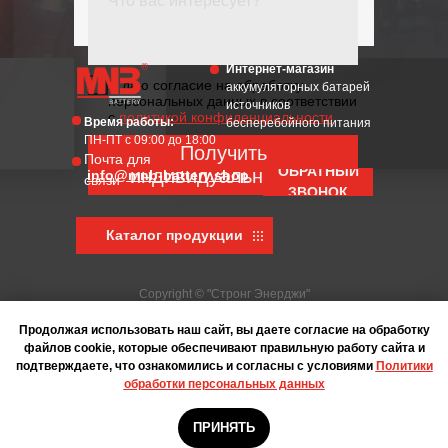
Интернет-магазин
Я даю согласие на обработку
аккумуляторных батарей
персональных данных в соответствии
источников
с
политикой конфиденциальности
Время работы:
бесперебойного питания
ПН-ПТ с 09:00 до 18:00
Получить
Почта для
ОБРАТНЫЙ
индивидуальное КП
info@mnb-battery.shop
связи
ЗВОНОК
Каталог продукции
Copyright © "Стронг Энерджи"
ООО "Стронг Энерджи",
Продолжая использовать наш сайт, вы даете согласие на обработку
ИНН: 9724054790, ОГРН: 1217700354970,
файлов cookie, которые обеспечивают правильную работу сайта и
ОКТМО: 45923000000
подтверждаете, что ознакомились и согласны с условиями
Политики
Пользовательское соглашение/политика
обработки персональных данных
конфиденциальности
ПРИНЯТЬ